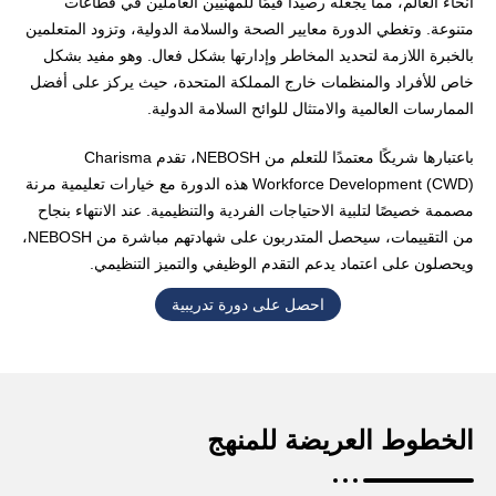
أنحاء العالم، مما يجعله رصيدًا قيمًا للمهنيين العاملين في قطاعات
متنوعة. وتغطي الدورة معايير الصحة والسلامة الدولية، وتزود المتعلمين
بالخبرة اللازمة لتحديد المخاطر وإدارتها بشكل فعال. وهو مفيد بشكل
خاص للأفراد والمنظمات خارج المملكة المتحدة، حيث يركز على أفضل
الممارسات العالمية والامتثال للوائح السلامة الدولية.
باعتبارها شريكًا معتمدًا للتعلم من NEBOSH، تقدم Charisma
Workforce Development (CWD) هذه الدورة مع خيارات تعليمية مرنة
مصممة خصيصًا لتلبية الاحتياجات الفردية والتنظيمية. عند الانتهاء بنجاح
من التقييمات، سيحصل المتدربون على شهادتهم مباشرة من NEBOSH،
ويحصلون على اعتماد يدعم التقدم الوظيفي والتميز التنظيمي.
احصل على دورة تدريبية
الخطوط العريضة للمنهج