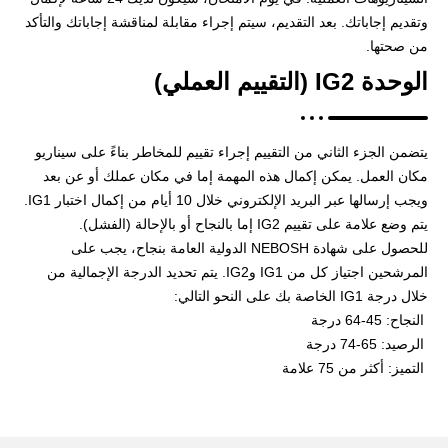
وتقديم إجاباتك. بعد التقديم، سيتم إجراء مقابلة لمناقشة إجاباتك والتأكد
من صحتها.
الوحدة IG2 (التقييم العملي)
يتضمن الجزء الثاني من التقييم إجراء تقييم للمخاطر بناءً على سيناريو
مكان العمل. يمكن إكمال هذه المهمة إما في مكان عملك أو عن بعد
ويجب إرسالها عبر البريد الإلكتروني خلال 10 أيام من إكمال اختبار IG1.
يتم وضع علامة على تقييم IG2 إما بالنجاح أو بالإحالة (الفشل).
للحصول على شهادة NEBOSH الدولية العامة بنجاح، يجب على
المرشحين اجتياز كل من IG1 وIG2. يتم تحديد الدرجة الإجمالية من
خلال درجة IG1 الخاصة بك على النحو التالي:
النجاح: 45-64 درجة
الرصيد: 65-74 درجة
التميز: أكثر من 75 علامة