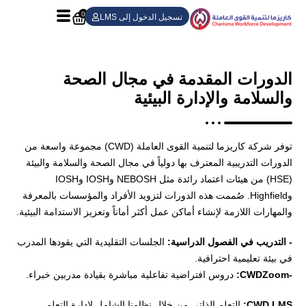
0
تسجيل الدخول إلى LMS
الدورات المقدمة في مجال الصحة
والسلامة والإدارة البيئية
توفر شركة كاريزما لتنمية القوى العاملة (CWD) مجموعة واسعة من
الدورات التدريبية المعترف بها دولياً في مجال الصحة والسلامة والبيئة
(HSE) من هيئات اعتماد رائدة مثل NEBOSH وIOSH وIOSH
وHighfield. صُممت هذه الدورات لتزويد الأفراد والمؤسسات بالمعرفة
والمهارات اللازمة لإنشاء أماكن عمل أكثر أماناً وتعزيز الاستدامة البيئية.
-
التدريب في الفصول الدراسية:
الجلسات التقليدية التي يقودها المدرب
في بيئة تعليمية احترافية.
-
Zoom:
CWD
دروس افتراضية تفاعلية مباشرة بقيادة مدربين خبراء.
CWD LMS:
التعلم الذاتي من خلال نظامنا الشامل لإدارة التعلم.