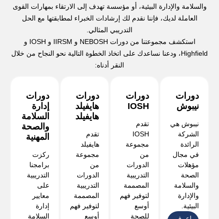
والسلامة والإدارة البيئية، أو مؤسسة تهدف إلى الارتقاء بمهارات القوى
العاملة لديك، فإننا نقدم لك إرشادات الخبراء لمطابقتها مع الحل
التدريبي المثالي.
استكشف مجموعتنا من دورات NEBOSH و IIRSM و IOSH و
Highfield، ودعنا نساعدك على اتخاذ الخطوة التالية نحو النجاح من خلال
النقر أدناه:
دورات
دورات
دورات
دورات
نيبوش
IOSH
هايفيلد
إدارة
هايفيلد
السلامة
نيبوش هي
تقدم
والصحة
الشركة
IOSH
تقدم
المهنية
الرائدة
مجموعة
هايفيلد
في مجال
من
مجموعة
ركزت
مؤهلات
الدورات
من
برامجنا
الصحة
التدريبية
الدورات
التدريبية
والسلامة
المصممة
التدريبية
على
والإدارة
لتوفير فهم
المصممة
معايير
البيئية.
أوسع
لتوفير فهم
إدارة
للصحة
أوسع
السلامة
اعرف