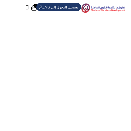
0
تسجيل الدخول إلى LMS
افتح إمكانيات فريقك مع كاريزما – تمكين،
إلهام، ونجاح
مع أكثر من 15 عاماً من الخبرة، تفخر كاريزما بتدريب واعتماد الآلاف
من المحترفين. لقد اكتسبنا ثقة المؤسسات الرائدة محلياً وعالمياً بفضل
التزامنا بالتميز. يقوم استشاريونا المعتمدون دولياً بتصميم برامج شاملة
للصحة والسلامة المهنية، وإنشاء إدارات للسلامة، وضمان الامتثال من
خلال التدقيق الصارم وفقاً لأعلى معايير الصحة والسلامة المهنية
العالمية.