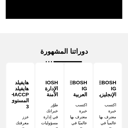
دوراتنا المشهورة
NEBOSH
NEBOSH
IOSH
هايفيلد
IG
IG
الإدارة
هايفيلد
الإنجليزية
العربية
الآمنة
HACCP
المستوى
اكتسب
اكتسب
طوّر
3
خبرة
خبرة
خبراتك
معترف بها
معترف بها
في إدارة
عزز
عالمياً في
عالميًا في
مسؤوليات
معرفتك