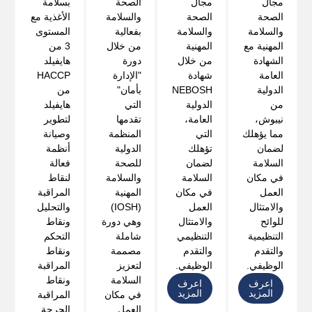
مجال
مجال
الصحة
بسلامة
الصحة
الصحة
والسلامة
الأغذية مع
والسلامة
والسلامة
بفعالية
المستوى
المهنية مع
المهنية
من خلال
3 من
الشهادة
من خلال
دورة
هايفيلد
العامة
شهادة
"الإدارة
HACCP
الدولية
NEBOSH
بأمان"
من
من
الدولية
التي
هايفيلد
نيبوش،
العامة،
تقدمها
لتطوير
مما يؤهلك
التي
المنظمة
وصيانة
لضمان
تؤهلك
الدولية
أنظمة
السلامة
لضمان
للصحة
فعالة
في مكان
السلامة
والسلامة
لنقاط
العمل
في مكان
المهنية
المراقبة
والامتثال
العمل
(IOSH)
والتحليل
للوائح
والامتثال
وهي دورة
ونقاط
التنظيمية
التنظيمي
شاملة
التحكم
والتقدم
والتقدم
مصممة
ونقاط
الوظيفي.
الوظيفي.
لتعزيز
المراقبة
السلامة
ونقاط
اعرف
اعرف
المزيد
المزيد
في مكان
المراقبة
العمل
الحرجة