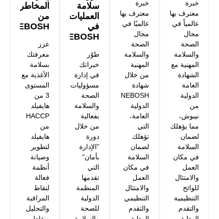
خبرة
خبرة
سلامة
المخاطر
معترف بها
معترف بها
العمليات
من
عالمياً في
عالميًا في
في
NEBOSH
مجال
مجال
NEBOSH
الصحة
الصحة
عزز
والسلامة
والسلامة
طوّر
معرفتك
المهنية مع
المهنية
خبراتك
بسلامة
الشهادة
من خلال
في إدارة
الأغذية مع
العامة
شهادة
مسؤوليات
المستوى
الدولية
NEBOSH
الصحة
3 من
من
الدولية
والسلامة
هايفيلد
نيبوش،
العامة،
بفعالية
HACCP
مما يؤهلك
التي
من خلال
من
لضمان
تؤهلك
دورة
هايفيلد
السلامة
لضمان
"الإدارة
لتطوير
في مكان
السلامة
بأمان"
وصيانة
العمل
في مكان
التي
أنظمة
والامتثال
العمل
تقدمها
فعالة
للوائح
والامتثال
المنظمة
لنقاط
التنظيمية
التنظيمي
الدولية
المراقبة
والتقدم
والتقدم
للصحة
والتحليل
الوظيفي.
الوظيفي.
والسلامة
ونقاط