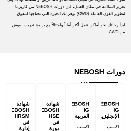
تعزيز السلامة في مكان العمل، فإن دورات NEBOSH من كاريزما
لتطوير القوى العاملة (CWD) توفر لك الخبرة التي تحتاجها للتفوق.
ابدأ رحلتك نحو أماكن عمل أكثر أماناً وامتثالاً مع برامج تدريب نيبوش
من CWD.
دورات NEBOSH
NEBOSH
NEBOSH
شهادة
شهادة
NEBOSH
NEBOSH
IG
IG
الإنجليزية
العربية
HSE
IIRSM
في
في
اكتسب
اكتسب
دورة
إدارة