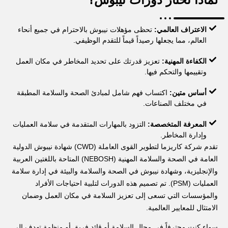
الاعتراف العالمي:
تحظى مؤهلات نيبوش بالاحترام في جميع أنحاء
العالم، مما يجعلها رصيداً قيماً للتقدم الوظيفي.
الكفاءة المهنية:
تعزيز قدرتك على تحديد المخاطر في مكان العمل
وتقييمها والتحكم فيها.
أساس متين:
اكتساب فهم شامل لمبادئ الصحة والسلامة المطبقة
في مختلف الصناعات.
المعرفة المتخصصة:
التزود بالمهارات المتقدمة في سلامة العمليات
وإدارة المخاطر.
تقدم شركة كاريزما لتطوير القوى العاملة (CWD) شهادة نيبوش الدولية
العامة في الصحة والسلامة المهنية (NEBOSH) المتاحة باللغتين العربية
والإنجليزية، وشهادة نيبوش في الصحة والسلامة والبيئة في إدارة سلامة
العمليات (PSM). تم تصميم هذه الدورات لتلبية احتياجات الأفراد
والمؤسسات التي تسعى إلى تعزيز السلامة في مكان العمل وضمان
الامتثال للمعايير العالمية.
سواء كنت محترفاً في مجال السلامة أو قائد فريق أو منظمة تهدف إلى