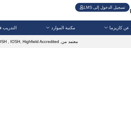
تسجيل الدخول إلى LMS
عن كاريزما
مكتبة الموارد
التدريب ف
معتمد من, NEBOSH , IOSH, Highfield Accredited